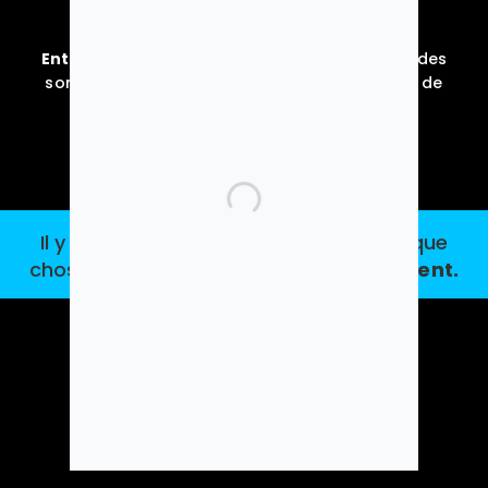
imposable.
Entreprises, votre réduction d’impôts :
60%
des
sommes versées dans la limite de 10 000€ ou de
5‰ du chiffre d’affaires hors taxes.
Il y aura toujours sur cette Terre quelque
chose qui ne peut nous laisser
indifférent.
Vie Sans Frontières
Nos actions
Sénégal
Cambodge