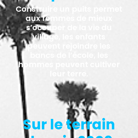
Construire un puits permet
aux femmes de mieux
s’occuper de la vie du
village, les enfants
peuvent rejoindre les
bancs de l’école, les
hommes peuvent cultiver
leur terre.
Sur le terrain