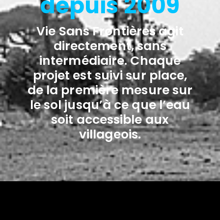
depuis 2009
Vie Sans Frontières agit
directement, sans
intermédiaire. Chaque
projet est suivi sur place,
de la première mesure sur
le sol jusqu’à ce que l’eau
soit accessible aux
villageois.